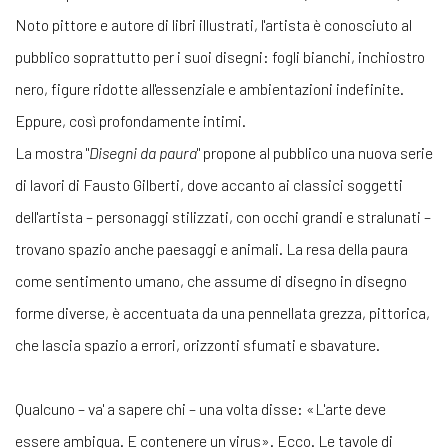
Noto
pittore e autore di libri illustrati
, l'artista è conosciuto al
pubblico soprattutto per i suoi disegni: fogli bianchi, inchiostro
nero, figure ridotte all'essenziale e ambientazioni indefinite.
Eppure, così profondamente intimi.
La mostra "
Disegni da paura
" propone al pubblico una nuova serie
di lavori di Fausto Gilberti, dove accanto ai classici soggetti
dell'artista – personaggi stilizzati, con occhi grandi e stralunati –
trovano spazio anche paesaggi e animali. La resa della paura
come sentimento umano, che assume di disegno in disegno
forme diverse, è accentuata da una pennellata grezza, pittorica,
che lascia spazio a errori, orizzonti sfumati e sbavature.
Qualcuno – va' a sapere chi – una volta disse: «L'arte deve
essere ambigua. E contenere un virus». Ecco. Le tavole di