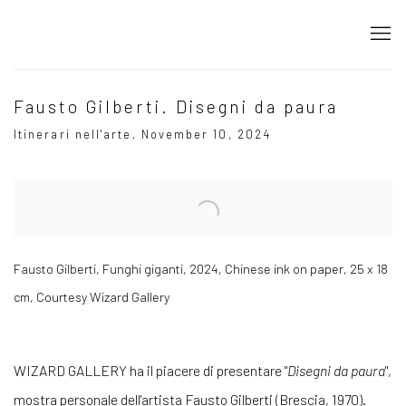
Fausto Gilberti. Disegni da paura
Itinerari nell'arte, November 10, 2024
Open a larger version of the following image in a popup:
Fausto Gilberti, Funghi giganti, 2024, Chinese ink on paper, 25 x 18
cm, Courtesy Wizard Gallery
WIZARD GALLERY ha il piacere di presentare "
Disegni da paura
",
mostra personale dell'artista
Fausto Gilberti
(Brescia, 1970).