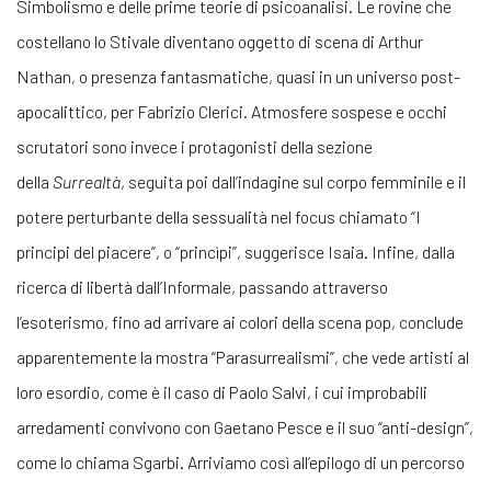
Simbolismo e delle prime teorie di psicoanalisi. Le rovine che
costellano lo Stivale diventano oggetto di scena di Arthur
Nathan, o presenza fantasmatiche, quasi in un universo post-
apocalittico, per Fabrizio Clerici. Atmosfere sospese e occhi
scrutatori sono invece i protagonisti della sezione
della
Surrealtà
, seguita poi dall’indagine sul corpo femminile e il
potere perturbante della sessualità nel focus chiamato “I
principi del piacere”, o “princìpi”, suggerisce Isaia. Infine, dalla
ricerca di libertà dall’Informale, passando attraverso
l’esoterismo, fino ad arrivare ai colori della scena pop, conclude
apparentemente la mostra “Parasurrealismi”, che vede artisti al
loro esordio, come è il caso di Paolo Salvi, i cui improbabili
arredamenti convivono con Gaetano Pesce e il suo “anti-design”,
come lo chiama Sgarbi. Arriviamo così all’epilogo di un percorso