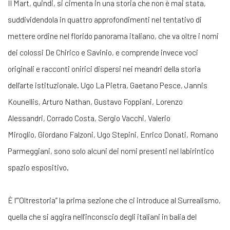
Il Mart, quindi, si cimenta in una storia che non è mai stata,
suddividendola in quattro approfondimenti nel tentativo di
mettere ordine nel florido panorama italiano, che va oltre i nomi
dei colossi De Chirico e Savinio, e comprende invece voci
originali e racconti onirici dispersi nei meandri della storia
dell’arte istituzionale. Ugo La Pietra, Gaetano Pesce, Jannis
Kounellis, Arturo Nathan, Gustavo Foppiani, Lorenzo
Alessandri, Corrado Costa, Sergio Vacchi, Valerio
Miroglio, Giordano Falzoni, Ugo Stepini, Enrico Donati, Romano
Parmeggiani, sono solo alcuni dei nomi presenti nel labirintico
spazio espositivo.
È l’”Oltrestoria” la prima sezione che ci introduce al Surrealismo,
quella che si aggira nell’inconscio degli italiani in balia del