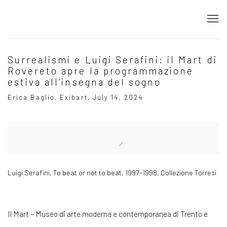
Surrealismi e Luigi Serafini: il Mart di
Rovereto apre la programmazione
estiva all’insegna del sogno
Erica Baglio, Exibart, July 14, 2024
Open a larger version of the following image in a popup:
Luigi Serafini, To beat or not to beat, 1997-1998, Collezione Torresi
Il Mart – Museo di arte moderna e contemporanea di Trento e